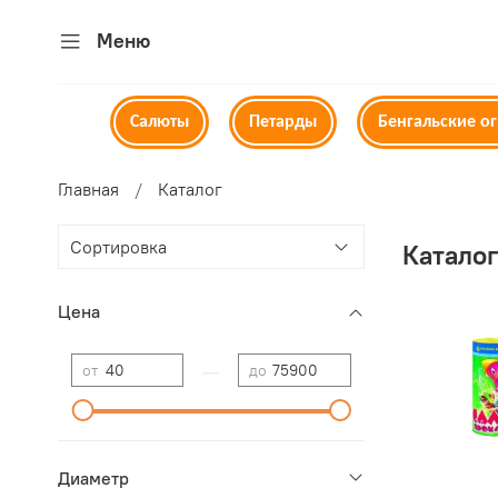
Меню
Салюты
Петарды
Бенгальские о
Главная
Каталог
Катало
Цена
—
от
до
Диаметр