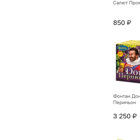
Салют Про
850 ₽
Фонтан До
Периньон
3 250 ₽