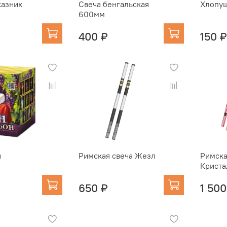
казник
Свеча бенгальская
Хлопуш
600мм
400 ₽
150 ₽
н
Римская свеча Жезл
Римска
Криста
650 ₽
1 500