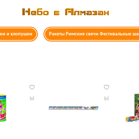
гни и хлопушки
Ракеты Римские свечи Фестивальные ш
г