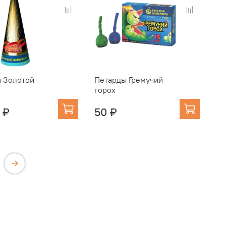
 Золотой
Петарды Гремучий
горох
 ₽
50 ₽