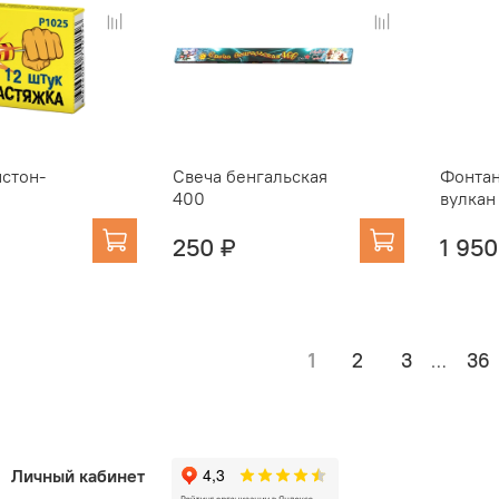
стон-
Свеча бенгальская
Фонтан
400
вулкан
250 ₽
1 950
1
2
3
36
…
Личный кабинет