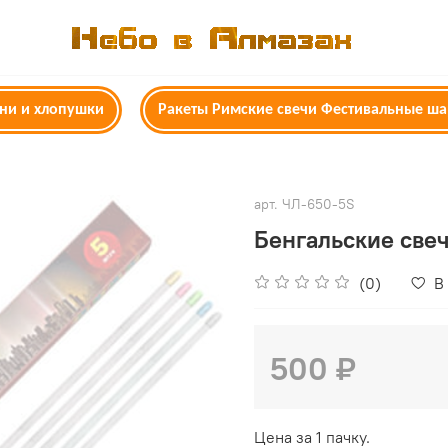
гни и хлопушки
Ракеты Римские свечи Фестивальные ш
арт.
ЧЛ-650-5S
Бенгальские све
(0)
В
500 ₽
Цена за 1 пачку.