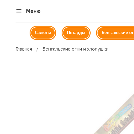
Меню
Салюты
Петарды
Бенгальские о
Главная
Бенгальские огни и хлопушки