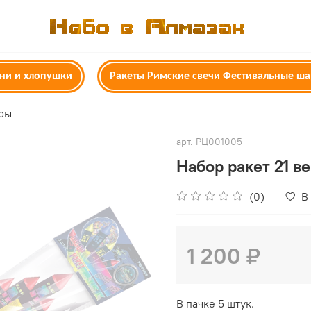
гни и хлопушки
Ракеты Римские свечи Фестивальные ш
ры
арт.
РЦ001005
Набор ракет 21 ве
(0)
В
1 200 ₽
В пачке 5 штук.