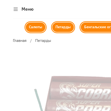
Меню
Салюты
Петарды
Бенгальские о
Главная
Петарды