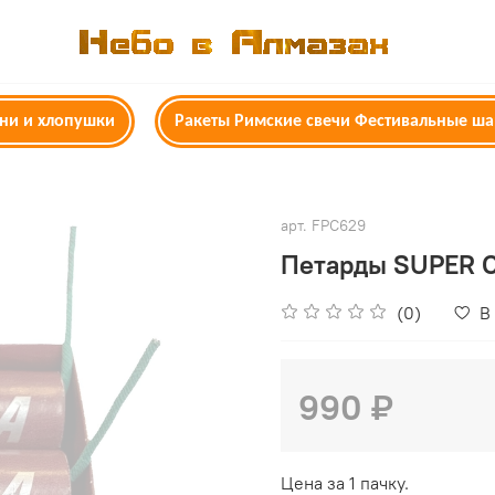
гни и хлопушки
Ракеты Римские свечи Фестивальные ш
арт.
FPC629
Петарды SUPER 
(0)
В
990 ₽
Цена за 1 пачку.