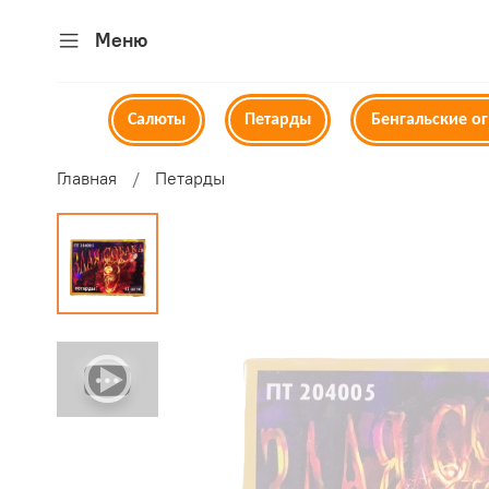
Меню
Салюты
Петарды
Бенгальские о
Главная
Петарды