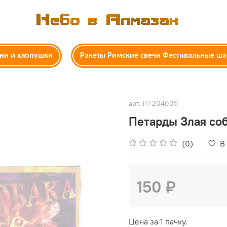
гни и хлопушки
Ракеты Римские свечи Фестивальные ш
арт.
ПТ204005
Петарды Злая со
(0)
В
150 ₽
Цена за 1 пачку.