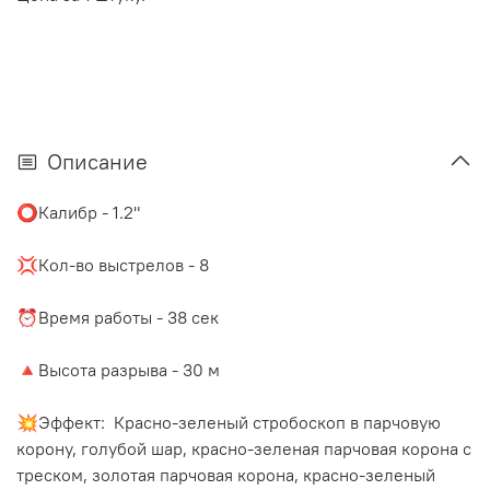
Описание
⭕️Калибр - 1.2"
⠀
💢Кол-во выстрелов - 8
⠀
⏰Время работы - 38 сек
⠀
🔺Высота разрыва - 30 м
⠀
💥Эффект: Красно-зеленый стробоскоп в парчовую
корону, голубой шар, красно-зеленая парчовая корона с
треском, золотая парчовая корона, красно-зеленый