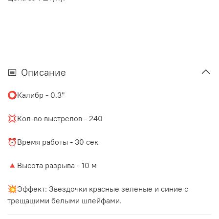
Описание
⭕️Калибр - 0.3"
⠀
💢Кол-во выстрелов - 240
⠀
⏰Время работы - 30 сек
⠀
🔺Высота разрыва - 10 м
⠀
💥Эффект: Звездочки красные зеленые и синие с
трещащими белыми шлейфами.