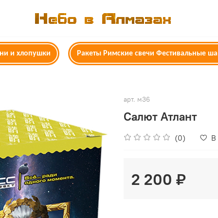
гни и хлопушки
Ракеты Римские свечи Фестивальные ш
арт.
м36
Салют Атлант
(0)
В
2 200 ₽