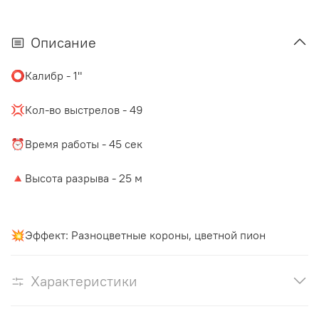
Описание
⭕️Калибр - 1"
⠀
💢Кол-во выстрелов - 49
⠀
⏰Время работы - 45 сек
⠀
🔺Высота разрыва - 25 м
💥Эффект:
Разноцветные короны, цветной пион
Характеристики