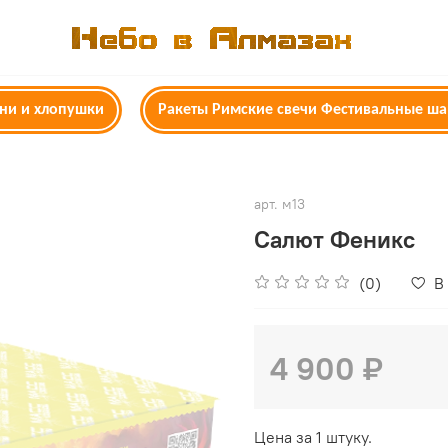
гни и хлопушки
Ракеты Римские свечи Фестивальные ш
арт.
м13
Салют Феникс
(0)
В
4 900 ₽
Цена за 1 штуку.