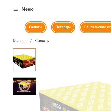
Меню
Салюты
Петарды
Бенгальские о
Главная
Салюты