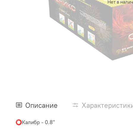
Нет в нали
Описание
Характеристик
⭕️Калибр - 0.8"
⠀