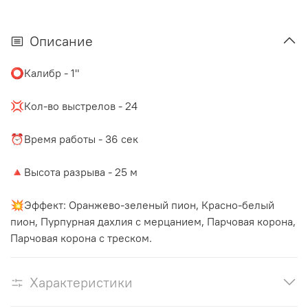
Описание
⭕️Калибр - 1"
⠀
💢Кол-во выстрелов - 24
⠀
⏰Время работы - 36 сек
⠀
🔺Высота разрыва - 25 м
⠀
💥Эффект: Оранжево-зеленый пион, Красно-белый
пион, Пурпурная дахлия с мерцанием, Парчовая корона,
Парчовая корона с треском.
Характеристики