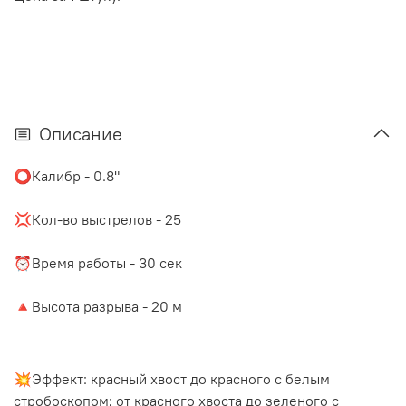
Описание
⭕️Калибр - 0.8"
⠀
💢Кол-во выстрелов - 25
⠀
⏰Время работы - 30 сек
⠀
🔺Высота разрыва - 20 м
💥Эффект:
красный хвост до красного с белым
стробоскопом; от красного хвоста до зеленого с