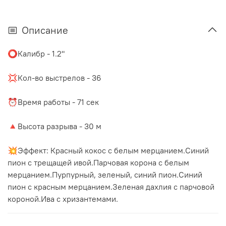
Описание
⭕️Калибр - 1.2"
⠀
💢Кол-во выстрелов - 36
⠀
⏰Время работы - 71 сек
⠀
🔺Высота разрыва - 30 м
⠀
💥Эффект: Красный кокос с белым мерцанием.Синий
пион с трещащей ивой.Парчовая корона с белым
мерцанием.Пурпурный, зеленый, синий пион.Синий
пион с красным мерцанием.Зеленая дахлия с парчовой
короной.Ива с хризантемами.