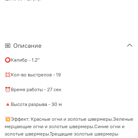
Описание
⭕️Калибр - 1.2"
⠀
💢Кол-во выстрелов - 19
⠀
⏰Время работы - 27 сек
⠀
🔺Высота разрыва - 30 м
⠀
💥Эффект: Красные огни и золотые швермеры.Зеленые
мерцающие огни и золотые швермеры.Синие огни и
золотые швермеры.Трещащие золотые швермеры