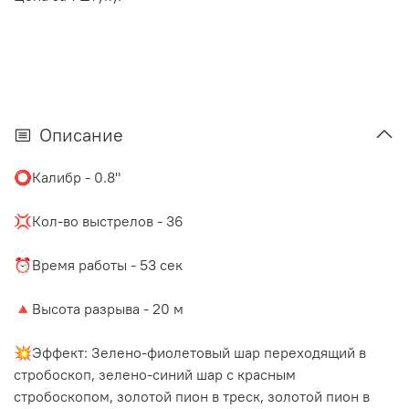
Описание
⭕️Калибр - 0.8"
⠀
💢Кол-во выстрелов - 36
⠀
⏰Время работы - 53 сек
⠀
🔺Высота разрыва - 20 м
⠀
💥Эффект: Зелено-фиолетовый шар переходящий в
стробоскоп, зелено-синий шар с красным
стробоскопом, золотой пион в треск, золотой пион в