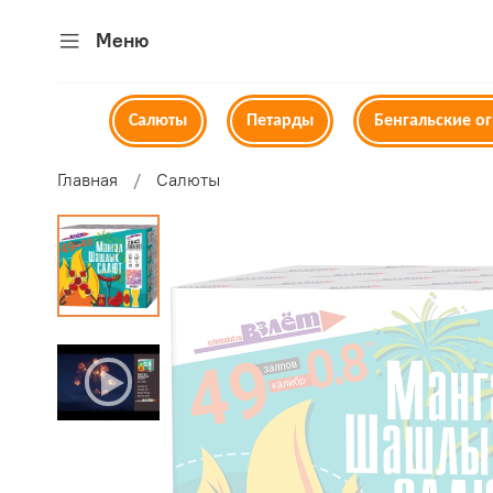
Меню
Салюты
Петарды
Бенгальские о
Главная
Салюты