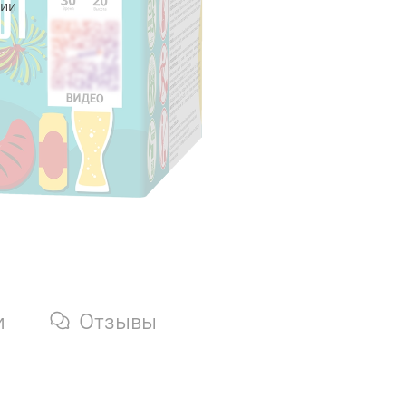
чии
и
Отзывы