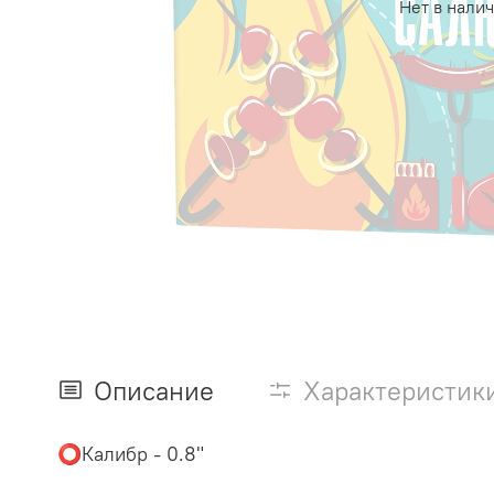
Нет в нали
Описание
Характеристик
⭕️Калибр - 0.8"
⠀