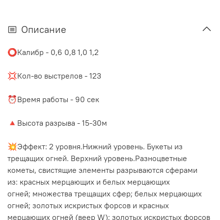
Описание
⭕️Калибр - 0,6 0,8 1,0 1,2
⠀
💢Кол-во выстрелов - 123
⠀
⏰Время работы - 90 сек
⠀
🔺Высота разрыва - 15-30м
⠀
💥Эффект: 2 уровня.Нижний уровень. Букеты из
трещащих огней. Верхний уровень.Разноцветные
кометы, свистящие элементы разрываются сферами
из: красных мерцающих и белых мерцающих
огней; множества трещащих сфер; белых мерцающих
огней; золотых искристых форсов и красных
мерцающих огней (веер W); золотых искристых форсов