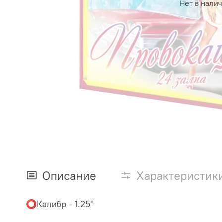
Нет в нали
Описание
Характеристик
⭕️Калибр - 1.25"
⠀