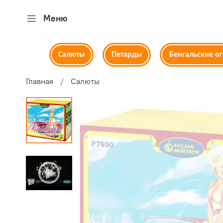
Меню
Салюты
Петарды
Бенгальские о
Главная
Салюты