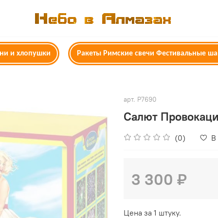
гни и хлопушки
Ракеты Римские свечи Фестивальные ш
арт.
Р7690
Салют Провокац
(0)
В
3 300 ₽
Цена за 1 штуку.