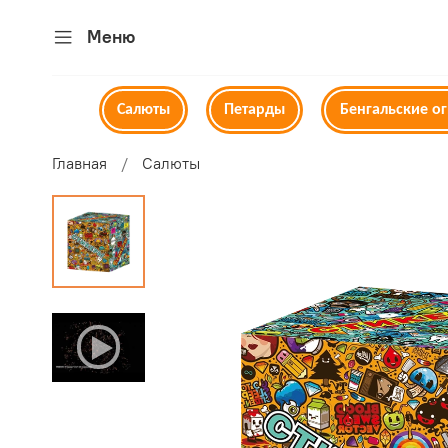
Меню
Салюты
Петарды
Бенгальские о
Главная
Салюты