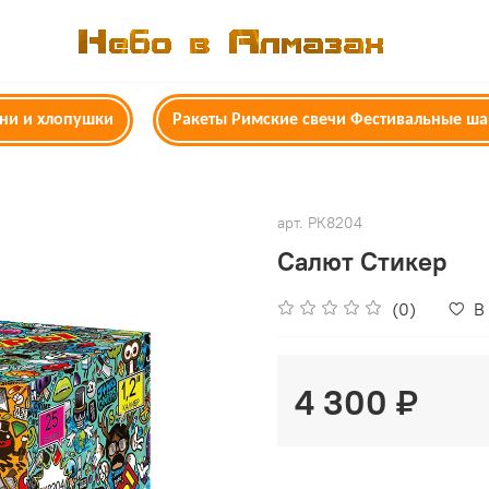
гни и хлопушки
Ракеты Римские свечи Фестивальные ш
арт.
РК8204
Салют Стикер
(0)
В
4 300 ₽