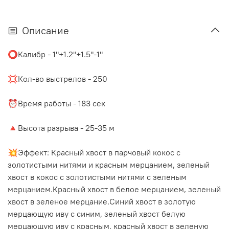
Описание
⭕️Калибр - 1"+1.2"+1.5"-1"
⠀
💢Кол-во выстрелов - 250
⠀
⏰Время работы - 183 сек
⠀
🔺Высота разрыва - 25-35 м
⠀
💥Эффект: Красный хвост в парчовый кокос с
золотистыми нитями и красным мерцанием, зеленый
хвост в кокос с золотистыми нитями с зеленым
мерцанием.Красный хвост в белое мерцанием, зеленый
хвост в зеленое мерцание.Синий хвост в золотую
мерцающую иву с синим, зеленый хвост белую
мерцающую иву с красным, красный хвост в зеленую