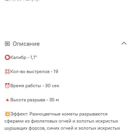
Описание
⭕️Калибр - 1,1"
⠀
💢Кол-во выстрелов - 19
⠀
⏰Время работы - 30 сек
⠀
🔺Высота разрыва - 35 м
⠀
💥Эффект: Разноцветные кометы разрываются
сферами из фиолетовых огней и золотых искристых
шуршащих форсов, синих огней и золотых искристых